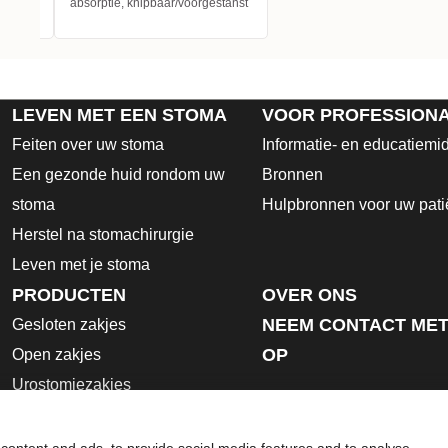
absorptie, knipbaar/voorgestanst
LEVEN MET EEN STOMA
VOOR PROFESSION
Feiten over uw stoma
Informatie- en educatiemi
Een gezonde huid rondom uw
Bronnen
stoma
Hulpbronnen voor uw pati
Herstel na stomachirurgie
Leven met je stoma
PRODUCTEN
OVER ONS
NEEM CONTACT MET
Gesloten zakjes
OP
Open zakjes
Urostomiezakjes
Huidplaten
Hulpmiddelen