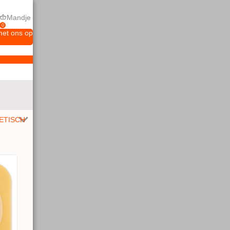
Mandje
0
met ons op