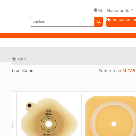
NL - Nederlands
Neem contact 
Huidplaten
en met
5
resultaten
Sorteren op: