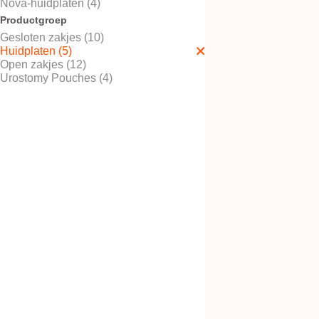
Nova-huidplaten (4)
Productgroep
Gesloten zakjes (10)
Huidplaten (5)
Nova™ 2 GX conve
Open zakjes (12)
Urostomy Pouches (4)
2-delig huidplaat,
knipbaar/voorgestanst
Nova™ 2 GX soft c
2-delig huidplaat, voorges