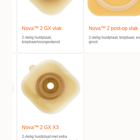
x
Nova™ 2 GX vlak
Nova™ 2 post-op vlak
2-delig huidplaat,
2-delig huidplaat, knipbaar, ex
knipbaar/voorgestanst
groot
onvex
Nova™ 2 GX X3
tanst
2-delig huidplaat met extra