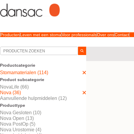
Producten
Leven met een stoma
Voor professionals
Over ons
Contact
Uw selecties:
Stomamaterialen
Nova
Productcategorie
Uw selectie komt overe
Stomamaterialen (114)
Product subcategorie
NovaLife (66)
Nova (36)
Aanvullende hulpmiddelen (12)
Producttype
Nova Gesloten (10)
Nova Open (13)
Nova PostOp (5)
Nova Urostomie (4)