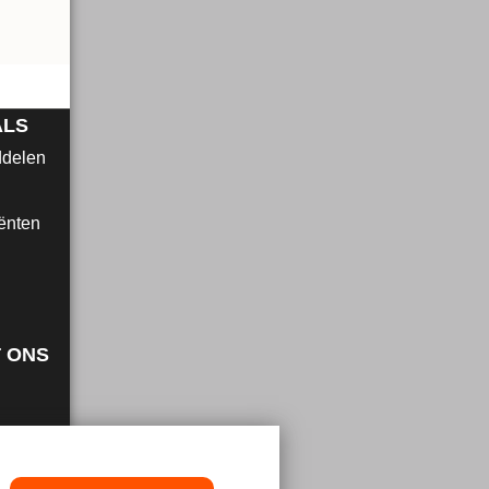
ALS
ddelen
ënten
 ONS