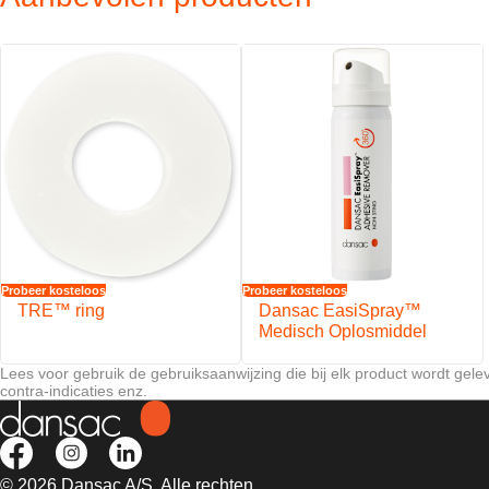
Probeer kosteloos
Probeer kosteloos
TRE™ ring
Dansac EasiSpray™
Medisch Oplosmiddel
Lees voor gebruik de gebruiksaanwijzing die bij elk product wordt gele
contra-indicaties enz.
© 2026 Dansac A/S. Alle rechten