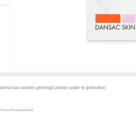
stoma kan worden gereinigd zonder water te gebruiken.
d wordt gereinigd
akte vochtige tissues