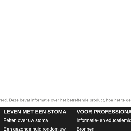
verd. Deze bevat informatie over het betreffende product, hoe het te ge
LEVEN MET EEN STOMA
VOOR PROFESSION
Feiten over uw stoma
Informatie- en educatiemi
Een gezonde huid rondom uw
Bronnen