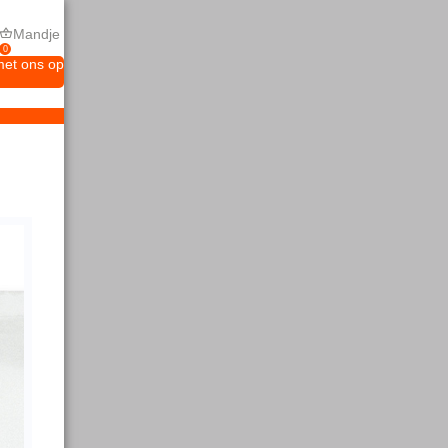
Mandje
0
met ons op