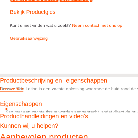
Bekijk Productgids
Kunt u niet vinden wat u zoekt?
Neem contact met ons op
Gebruiksaanwijzing
Productbeschrijving en -eigenschappen
Dansac Skin Lotion is een zachte oplossing waarmee de huid rond de 
Lees verder
Eigenschappen
Kan met een zachte tissue worden aangebracht, zodat direct de hui
Producthandleidingen en video's
Beschikbaar in een fles van 50 ml of 200 ml, of als afzonderlijk verp
Kunnen wij u helpen?
Aanbevolen producten