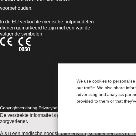
voorbehouden.
In de EU verkochte medische hulpmiddelen
dienen gemarkeerd te zijn met een van de
volgende symbolen
We use cookies to personalise 
our traffic. We also share info
advertising and analytics part
provided to them or that they’v
Copyrightverklaring
Privacybeleid
Gebruik van cookies
De verstrekte informatie is geen medisch advies en is niet bed
zorgverlener.
Als u een medische noodsituatie ervaart, schakel een arts in. 