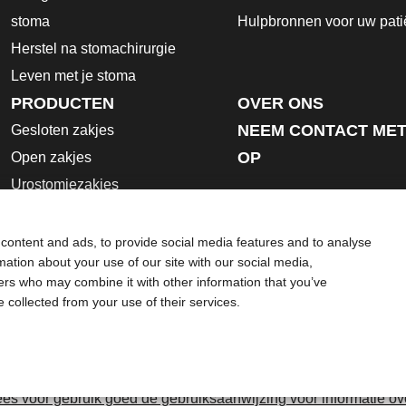
stoma
Hulpbronnen voor uw pati
Herstel na stomachirurgie
Leven met je stoma
PRODUCTEN
OVER ONS
NEEM CONTACT MET
Gesloten zakjes
OP
Open zakjes
Urostomiezakjes
Huidplaten
Hulpmiddelen
content and ads, to provide social media features and to analyse
rmation about your use of our site with our social media,
Gebruiksaanwijzing
ners who may combine it with other information that you’ve
Veiligheidsgegevensbladen
e collected from your use of their services.
oeld als vervanging voor het advies van uw eigen arts of andere
Lees voor gebruik goed de gebruiksaanwijzing voor informatie ov