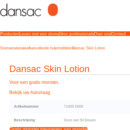
Producten
Leven met een stoma
Voor professionals
Over ons
Contact
Stomamaterialen
Aanvullende hulpmiddelen
Dansac Skin Lotion
Dansac Skin Lotion
Voor een gratis monster,
Bekijk uw Aanvraag
Artikelnummer
71000-0000
Beschrijving
Doos van 50 tissues
Gratis monster toevoegen aan mandje