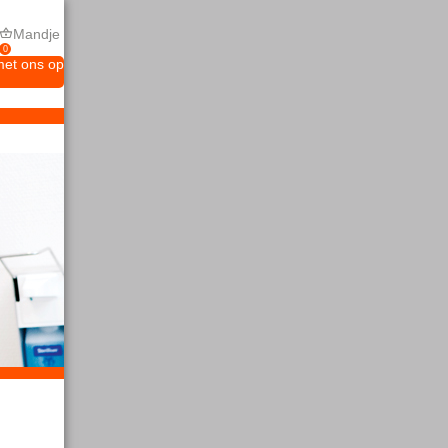
Mandje
0
met ons op