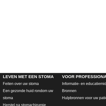
LEVEN MET EEN STOMA
VOOR PROFESSION
Feiten over uw stoma
Informatie- en educatiemi
Een gezonde huid rondom uw
Bronnen
stoma
Hulpbronnen voor uw pati
Herstel na stomachirurgie