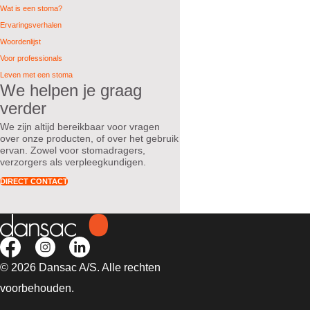
Wat is een stoma?
Ervaringsverhalen
Woordenlijst
Voor professionals
Leven met een stoma
We helpen je graag
verder
We zijn altijd bereikbaar voor vragen
over onze producten, of over het gebruik
ervan. Zowel voor stomadragers,
verzorgers als verpleegkundigen.
DIRECT CONTACT
© 2026 Dansac A/S. Alle rechten
voorbehouden.