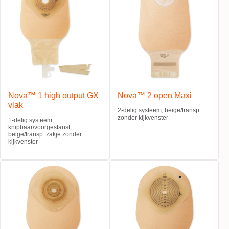
Nova™ 1 high output GX
Nova™ 2 open Maxi
vlak
2-delig systeem, beige/transp.
zonder kijkvenster
1-delig systeem,
knipbaar/voorgestanst,
beige/transp. zakje zonder
kijkvenster