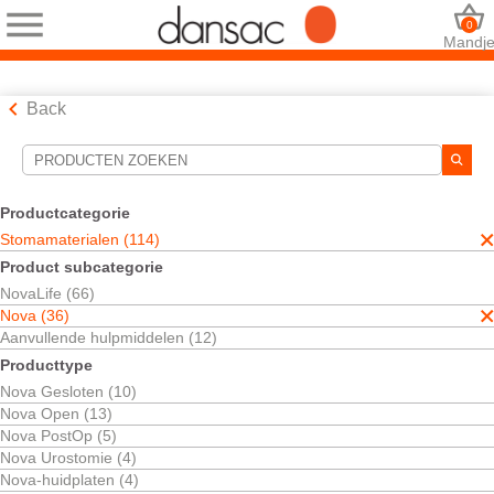
0
Mandj
Back
Hulpmiddelen voor zoekopdrachten
Uw selecties:
Productcategorie
Stomamaterialen
Stomamaterialen (114)
Nova
Product subcategorie
Open zakjes
NovaLife (66)
Uw selectie komt overeen met
12
resultaten
Nova (36)
Sorteren op:
Aanvullende hulpmiddelen (12)
Producttype
Nova Gesloten (10)
Nova Open (13)
Nova PostOp (5)
Nova Urostomie (4)
Nova-huidplaten (4)