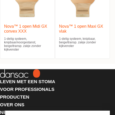
Nova™ 1 open Midi GX
Nova™ 1 open Maxi GX
convex XXX
vlak
1-delig systeem,
1-delig systeem, knipbaar,
knipbaar/voorgestanst,
beige/transp. zakje zonder
beige/transp. zakje zonder
kijkvenster
kijkvenster
LEVEN MET EEN STOMA
VOOR PROFESSIONALS
PRODUCTEN
OVER ONS
NEEM CONTACT MET ONS OP