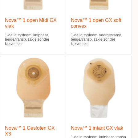
Nova™ 1 open Midi GX
Nova™ 1 open GX soft
vlak
convex
1-delig systeem, knipbaar,
1-delig systeem, voorgestanst,
beige/transp. zakje zonder
beige/transp. zakje zonder
kijkvenster
kijkvenster
Nova™ 1 Gesloten GX
Nova™ 1 infant GX vlak
X3
1-delig systeem, knipbaar, transp.