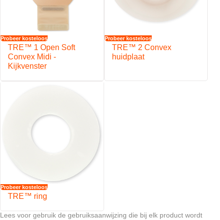
Probeer kosteloos
Probeer kosteloos
TRE™ 1 Open Soft
TRE™ 2 Convex
Convex Midi -
huidplaat
Kijkvenster
Probeer kosteloos
TRE™ ring
Lees voor gebruik de gebruiksaanwijzing die bij elk product wordt