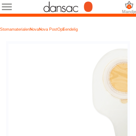
0
Mandj
Stomamaterialen
Nova
Nova PostOp
Eendelig