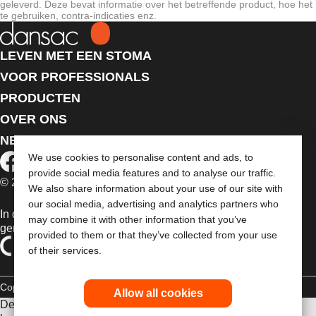
geleverd. Deze bevat informatie over het betreffende product, hoe het
te gebruiken, contra-indicaties enz.
LEVEN MET EEN STOMA
VOOR PROFESSIONALS
PRODUCTEN
OVER ONS
NEEM CONTACT MET ONS OP
We use cookies to personalise content and ads, to
provide social media features and to analyse our traffic.
© 2026 Dansac A/S. Alle rechten voorbehouden.
We also share information about your use of our site with
our social media, advertising and analytics partners who
In de EU verkochte medische hulpmiddelen dienen
may combine it with other information that you’ve
gemarkeerd te zijn met een van de volgende symbolen
provided to them or that they’ve collected from your use
of their services.
Copyrightverklaring
Privacybeleid
Gebruik van cookies
Allow all cookies
De verstrekte informatie is geen medisch advies en is niet