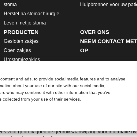
stoma
Hulpbronnen voor uw pati
Herstel na stomachirurgie
Leven met je stoma
PRODUCTEN
OVER ONS
NEEM CONTACT MET
Gesloten zakjes
OP
Open zakjes
Urostomiezakjes
Huidplaten
Hulpmiddelen
content and ads, to provide social media features and to analyse
rmation about your use of our site with our social media,
Gebruiksaanwijzing
ners who may combine it with other information that you’ve
Veiligheidsgegevensbladen
e collected from your use of their services.
oeld als vervanging voor het advies van uw eigen arts of andere
Lees voor gebruik goed de gebruiksaanwijzing voor informatie ov