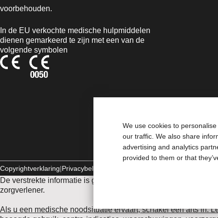
voorbehouden.
In de EU verkochte medische hulpmiddelen
dienen gemarkeerd te zijn met een van de
volgende symbolen
We use cookies to personalise 
our traffic. We also share info
advertising and analytics part
provided to them or that they’v
Copyrightverklaring
Privacybeleid
Gebruik van cookies
De verstrekte informatie is geen medisch advies en is niet bed
zorgverlener.
Als u een medische noodsituatie ervaart, schakel een arts in. 