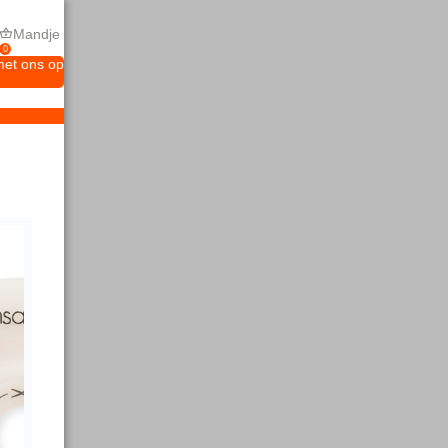
Mandje
0
met ons op