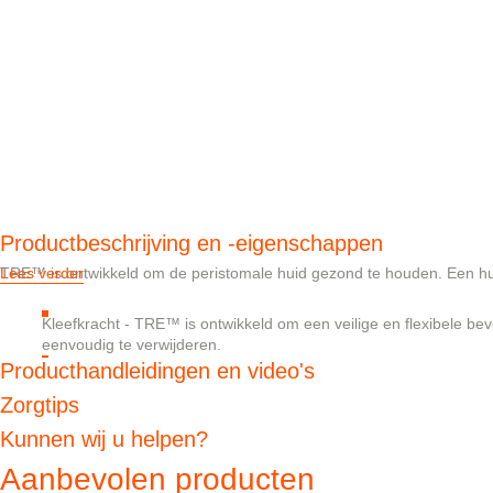
Productbeschrijving en -eigenschappen
TRE™ is ontwikkeld om de peristomale huid gezond te houden. Een hui
Lees verder
Kleefkracht - TRE™ is ontwikkeld om een veilige en flexibele be
eenvoudig te verwijderen.
Producthandleidingen en video's
Absorptie - TRE™ is ontwikkeld om overtollig vocht te absorberen
huidplaat.
Zorgtips
pH balans - Wanneer spijsverterings enzymen in aanraking komen
milieu voor spijsverterings enzymen, hierdoor worden de bescha
Kunnen wij u helpen?
Aanbevolen producten