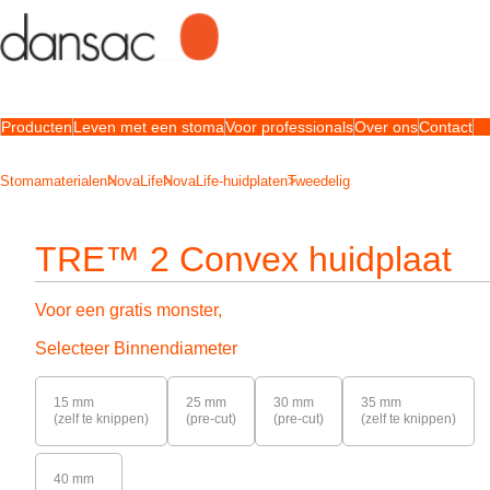
Producten
Leven met een stoma
Voor professionals
Over ons
Contact
Stomamaterialen
NovaLife
NovaLife-huidplaten
Tweedelig
TRE™ 2 Convex huidplaat
Voor een gratis monster,
Selecteer Binnendiameter
15 mm
25 mm
30 mm
35 mm
(zelf te knippen)
(pre-cut)
(pre-cut)
(zelf te knippen)
40 mm