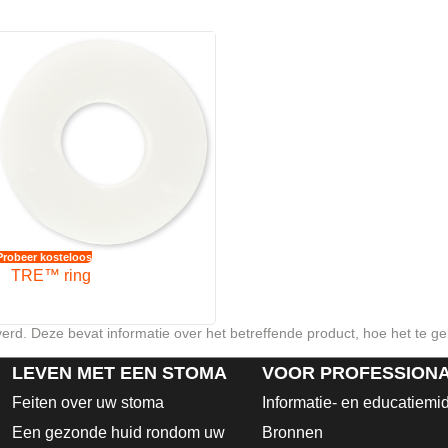
cherming.
 dermatologische erkenning ontvangen van de Skin Health Alliance, w
ze producten gebruiken.
eau komt te liggen
r de flens van de huidplaat goed aansluit op de ring van het opvangza
dplaat wordt aangesloten
iger aan te brengen en de druk op de buik te beperken
Probeer kosteloos
ingen in de huidplaat
TRE™ ring
verd. Deze bevat informatie over het betreffende product, hoe het te ge
LEVEN MET EEN STOMA
VOOR PROFESSION
Feiten over uw stoma
Informatie- en educatiemi
Een gezonde huid rondom uw
Bronnen