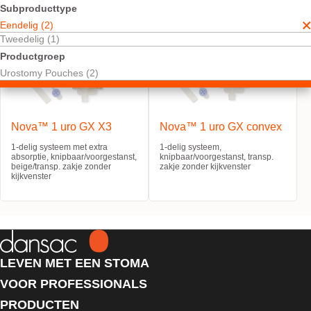
Subproducttype
Eendelig (2)
Tweedelig (1)
Productgroep
Urostomy Pouches (2)
Nova™ 1 uro GX X3
Nova™ 1 uro GX convex
1-delig systeem met extra
1-delig systeem,
absorptie, knipbaar/voorgestanst,
knipbaar/voorgestanst, transp.
beige/transp. zakje zonder
zakje zonder kijkvenster
kijkvenster
LEVEN MET EEN STOMA
VOOR PROFESSIONALS
PRODUCTEN