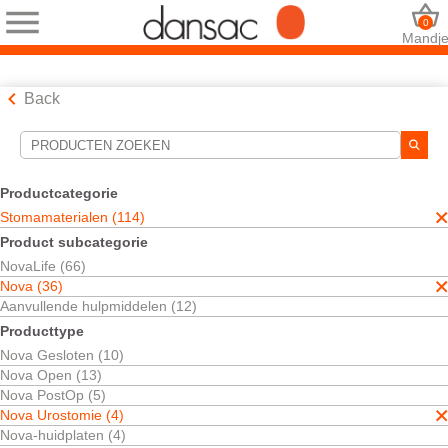
0
Mandj
Back
Hulpmiddelen voor zoekopdrachten
Uw selecties:
Productcategorie
Stomamaterialen
Stomamaterialen (114)
Nova
Product subcategorie
Nova Urostomie
NovaLife (66)
Eendelig
Nova (36)
Uw selectie komt overeen met
2
resultaten
Aanvullende hulpmiddelen (12)
Sorteren op:
Producttype
Nova Gesloten (10)
Nova Open (13)
Nova PostOp (5)
Nova Urostomie (4)
Nova-huidplaten (4)