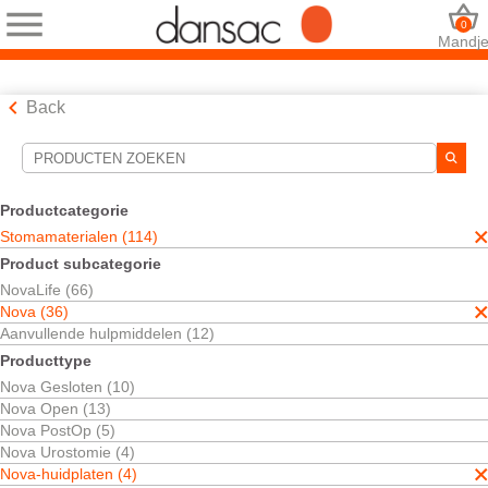
0
Mandj
Back
Hulpmiddelen voor zoekopdrachten
Uw selecties:
Productcategorie
Stomamaterialen
Stomamaterialen (114)
Nova
Product subcategorie
Nova-huidplaten
NovaLife (66)
Tweedelig
Nova (36)
Uw selectie komt overeen met
4
resultaten
Aanvullende hulpmiddelen (12)
Sorteren op:
Producttype
Nova Gesloten (10)
Nova Open (13)
Nova PostOp (5)
Nova Urostomie (4)
Nova-huidplaten (4)