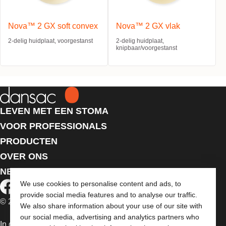
Nova™ 2 GX soft convex
Nova™ 2 GX vlak
2-delig huidplaat, voorgestanst
2-delig huidplaat,
knipbaar/voorgestanst
LEVEN MET EEN STOMA
VOOR PROFESSIONALS
PRODUCTEN
OVER ONS
NEEM CONTACT MET ONS OP
We use cookies to personalise content and ads, to
provide social media features and to analyse our traffic.
© 2026 Dansac A/S. Alle rechten voorbehouden.
We also share information about your use of our site with
our social media, advertising and analytics partners who
In de EU verkochte medische hulpmiddelen dienen