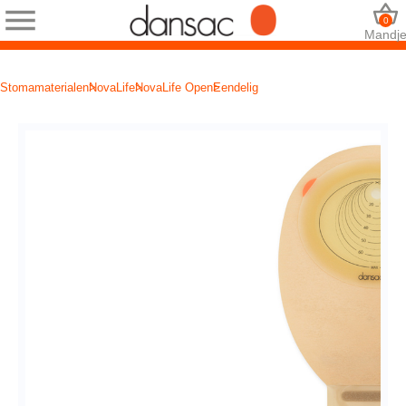
0
Mandj
Stomamaterialen
NovaLife
NovaLife Open
Eendelig