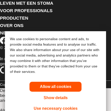
LEVEN MET EEN STOMA
VOOR PROFESSIONALS
PRODUCTEN
OVER ONS
NEEM CONTACT MET ONS OP
We use cookies to personalise content and ads, to
provide social media features and to analyse our traffic.
© 2026 Dansac A/S. Alle rechten voorbehouden.
We also share information about your use of our site with
our social media, advertising and analytics partners who
In de EU verkochte medische hulpmiddelen dienen
may combine it with other information that you’ve
gemarkeerd te zijn met een van de volgende symbolen
provided to them or that they’ve collected from your use
of their services.
Copyrightverklaring
Privacybeleid
Gebruik van cookies
Allow all cookies
De verstrekte informatie is geen medisch advies en is niet
bedoeld als vervanging voor het advies van uw eigen arts of
Show details
andere zorgverlener.
Use necessary cookies
Als u een medische noodsituatie ervaart, schakel een arts in.