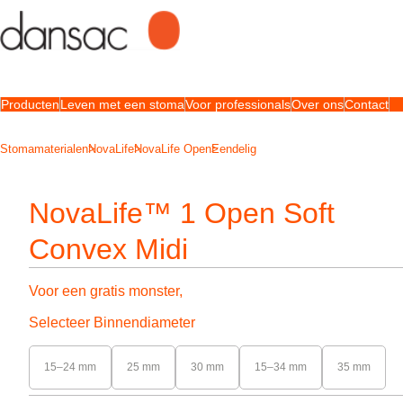
Producten
Leven met een stoma
Voor professionals
Over ons
Contact
Stomamaterialen
NovaLife
NovaLife Open
Eendelig
NovaLife™ 1 Open Soft
Convex Midi
Voor een gratis monster,
Selecteer Binnendiameter
15–24 mm
25 mm
30 mm
15–34 mm
35 mm