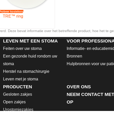
Probeer kosteloos
TRE™ ring
verd. Deze bevat informatie over het betreffende product, hoe het te ge
LEVEN MET EEN STOMA
VOOR PROFESSION
Feiten over uw stoma
Informatie- en educatiemi
Een gezonde huid rondom uw
Bronnen
stoma
Hulpbronnen voor uw pati
Herstel na stomachirurgie
Leven met je stoma
PRODUCTEN
OVER ONS
NEEM CONTACT MET
Gesloten zakjes
OP
Open zakjes
Urostomiezakjes