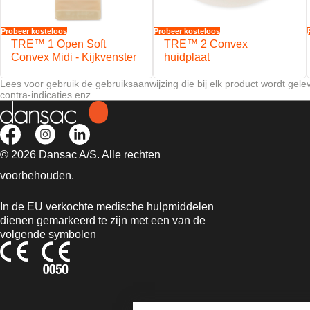
Probeer kosteloos
Probeer kosteloos
TRE™ 1 Open Soft
TRE™ 2 Convex
Convex Midi - Kijkvenster
huidplaat
Lees voor gebruik de gebruiksaanwijzing die bij elk product wordt gele
contra-indicaties enz.
© 2026 Dansac A/S. Alle rechten
voorbehouden.
In de EU verkochte medische hulpmiddelen
dienen gemarkeerd te zijn met een van de
volgende symbolen