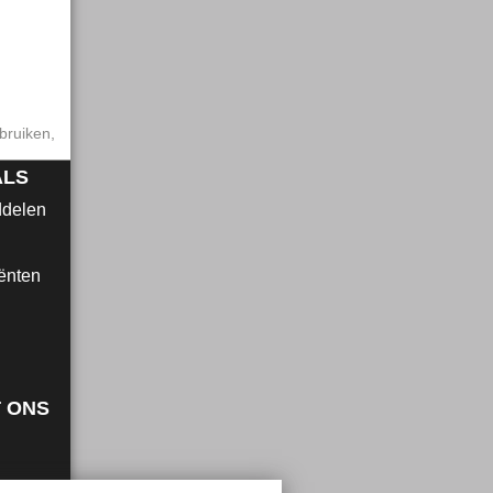
bruiken,
ALS
ddelen
ënten
 ONS