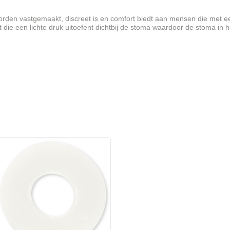
orden vastgemaakt, discreet is en comfort biedt aan mensen die met 
 die een lichte druk uitoefent dichtbij de stoma waardoor de stoma in h
iveau komt te liggen
en visuele controle toe
dunner aan de rand
angt en discreter is
t opvangzakje
pening gemakkelijk te openen en te reinigen is
het opvangzakje