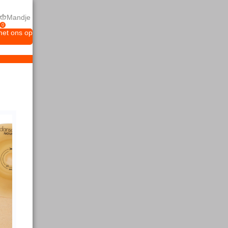
Mandje
0
met ons op