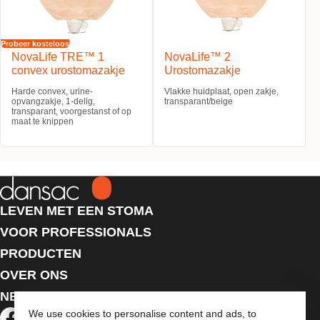
Probeer kosteloos
NovaLife TRE™ 1
NovaLife™ 2
convex urostomazakje
Urostomazakje
Harde convex, urine-
Vlakke huidplaat, open zakje,
opvangzakje, 1-delig,
transparant/beige
transparant, voorgestanst of op
maat te knippen
LEVEN MET EEN STOMA
VOOR PROFESSIONALS
PRODUCTEN
OVER ONS
NEEM CONTACT MET ONS OP
We use cookies to personalise content and ads, to