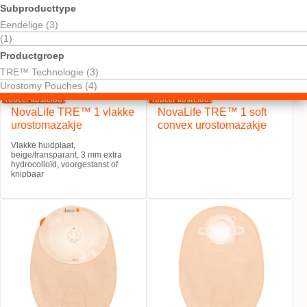
Subproducttype
Eendelige (3)
(1)
Productgroep
TRE™ Technologie (3)
Urostomy Pouches (4)
Probeer kosteloos
Probeer kosteloos
NovaLife TRE™ 1 vlakke
NovaLife TRE™ 1 soft
urostomazakje
convex urostomazakje
Vlakke huidplaat,
beige/transparant, 3 mm extra
hydrocolloïd, voorgestanst of
knipbaar