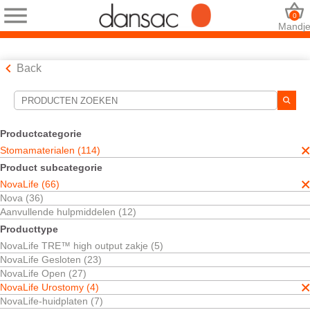
0
Mandj
Back
Hulpmiddelen voor zoekopdrachten
Uw selecties:
Productcategorie
Stomamaterialen
Stomamaterialen (114)
NovaLife
Product subcategorie
NovaLife Urostomy
NovaLife (66)
Uw selectie komt overeen met
4
resultaten
Nova (36)
Sorteren op:
Aanvullende hulpmiddelen (12)
Producttype
NovaLife TRE™ high output zakje (5)
NovaLife Gesloten (23)
NovaLife Open (27)
NovaLife Urostomy (4)
NovaLife-huidplaten (7)