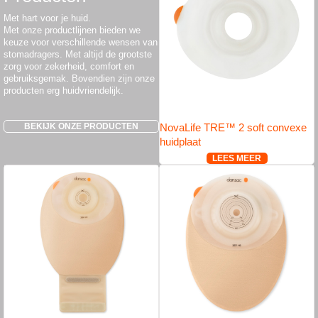
Met hart voor je huid.
Met onze productlijnen bieden we
keuze voor verschillende wensen van
stomadragers. Met altijd de grootste
zorg voor zekerheid, comfort en
gebruiksgemak. Bovendien zijn onze
producten erg huidvriendelijk.
BEKIJK ONZE PRODUCTEN
NovaLife TRE™ 2 soft convexe
huidplaat
LEES MEER