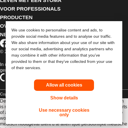
LEVEN MET EEN STOMA
VOOR PROFESSIONALS
PRODUCTEN
OVER ONS
We use cookies to personalise content and ads, to
NEEM CONTACT MET ONS OP
provide social media features and to analyse our traffic.
We also share information about your use of our site with
our social media, advertising and analytics partners who
© 2026 Dansac A/S. Alle rechten voorbehouden.
may combine it with other information that you’ve
provided to them or that they’ve collected from your use
In de EU verkochte medische hulpmiddelen dienen
of their services.
gemarkeerd te zijn met een van de volgende symbolen
Allow all cookies
Copyrightverklaring
Privacybeleid
Gebruik van cookies
Show details
De hierin weergegeven informatie is geen medisch advies en
is niet bedoeld ter vervanging van het advies van uw eigen arts
Use necessary cookies
of andere zorgverlener. Deze informatie is niet bedoeld om te
only
worden geraadpleegd bij een medisch noodgeval. Bij een
medisch noodgeval dient u te allen tijde persoonlijke medische