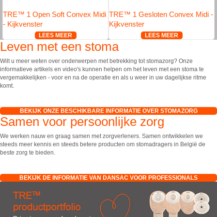
TRE™ 1 Open Soft Convex Midi
TRE™ 1 Gesloten Convex Midi -
- Kijkvenster
Kijkvenster
LEES MEER
LEES MEER
Leven met een stoma
Wilt u meer weten over onderwerpen met betrekking tot stomazorg? Onze
informatieve artikels en video's kunnen helpen om het leven met een stoma te
vergemakkelijken - voor en na de operatie en als u weer in uw dagelijkse ritme
komt.
BEKIJK ONZE BESCHIKBARE INFORMATIE OVER STOMAZORG
Samen voor persoonlijke zorg
We werken nauw en graag samen met zorgverleners. Samen ontwikkelen we
steeds meer kennis en steeds betere producten om stomadragers in België de
beste zorg te bieden.
BEKIJK DE INFORMATIE VAN DANSAC VOOR PROFESSIONALS