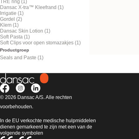
TRE ring (1)
Dansac X-tra™ Kleefrand (1)
Irrigatie (1)
Gordel (2)
Klem (1)
Dansac GX-tra™ Ri
Dansac Skin Lotion (1)
Soft Pasta (1)
Extra bescherming tegen 
Soft Clips voor open stomazakjes (1)
Productgroep
Seals and Paste (1)
© 2026 Dansac A/S. Alle rechten
voorbehouden.
In de EU verkochte medische hulpmiddelen
dienen gemarkeerd te zijn met een van de
volgende symbolen