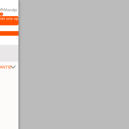
Mandje
0
met ons op