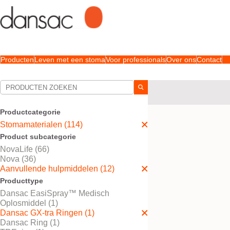
Producten
Leven met een stoma
Voor professionals
Over ons
Contact
Uw selecties:
Stomamaterialen
Aanv
Productcategorie
Uw selectie komt overe
Stomamaterialen (114)
Product subcategorie
NovaLife (66)
Nova (36)
Aanvullende hulpmiddelen (12)
Producttype
Dansac EasiSpray™ Medisch
Oplosmiddel (1)
Dansac GX-tra Ringen (1)
Dansac Ring (1)