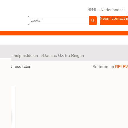
NL - Nederlands
Neem contact 
ullende hulpmiddelen
Dansac GX-tra Ringen
en met
1
resultaten
Sorteren op: