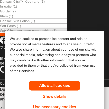
Dansac X-tra™ Kleefrand (1)
LEVEN MET EEN STOMA
Irrigatie (1)
VOOR PROFESSIONALS
Gordel (2)
Klem (1)
PRODUCTEN
Dansac Skin Lotion (1)
OVER ONS
Soft Pasta (1)
Soft Clips voor open stomazakjes (1)
NEEM CONTACT MET ONS OP
We use cookies to personalise content and ads, to
provide social media features and to analyse our traffic.
© 2026 Dansac A/S. Alle rechten voorbehouden.
We also share information about your use of our site with
our social media, advertising and analytics partners who
In de EU verkochte medische hulpmiddelen dienen
may combine it with other information that you’ve
gemarkeerd te zijn met een van de volgende symbolen
provided to them or that they’ve collected from your use
of their services.
Copyrightverklaring
Privacybeleid
Gebruik van cookies
Allow all cookies
De verstrekte informatie is geen medisch advies en is niet
bedoeld als vervanging voor het advies van uw eigen arts of
Show details
andere zorgverlener.
Use necessary cookies
Als u een medische noodsituatie ervaart, schakel een arts in.