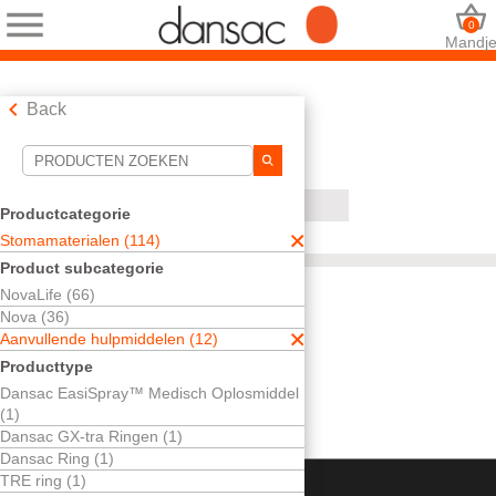
0
Mandj
Back
Hulpmiddelen voor zoekopdrachten
Uw selecties:
Productcategorie
Stomamaterialen
Stomamaterialen (114)
Aanvullende hulpmiddelen
Product subcategorie
Dansac Skin Crème
NovaLife (66)
Uw selectie komt overeen met
0
resultaten
Nova (36)
Sorteren op:
Aanvullende hulpmiddelen (12)
Producttype
Dansac EasiSpray™ Medisch Oplosmiddel
(1)
Dansac GX-tra Ringen (1)
Dansac Ring (1)
TRE ring (1)