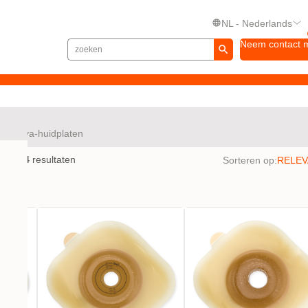
NL - Nederlands
Neem contact 
Nova-huidplaten
en met
4
resultaten
Sorteren op: