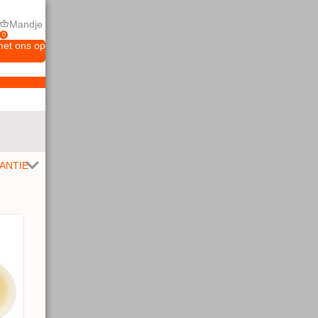
Mandje
0
met ons op