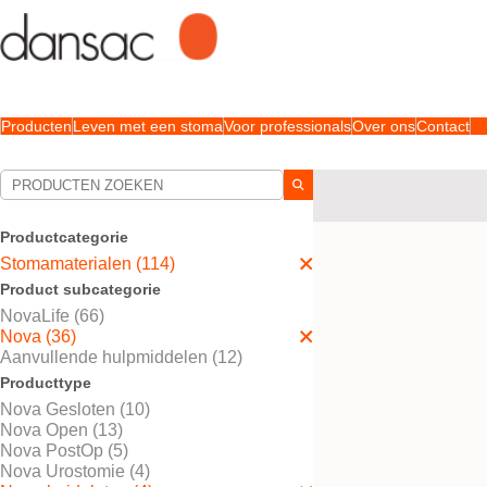
Producten
Leven met een stoma
Voor professionals
Over ons
Contact
Uw selecties:
Stomamaterialen
Nova
Productcategorie
Uw selectie komt overe
Stomamaterialen (114)
Product subcategorie
NovaLife (66)
Nova (36)
Aanvullende hulpmiddelen (12)
Producttype
Nova Gesloten (10)
Nova Open (13)
Nova PostOp (5)
Nova Urostomie (4)