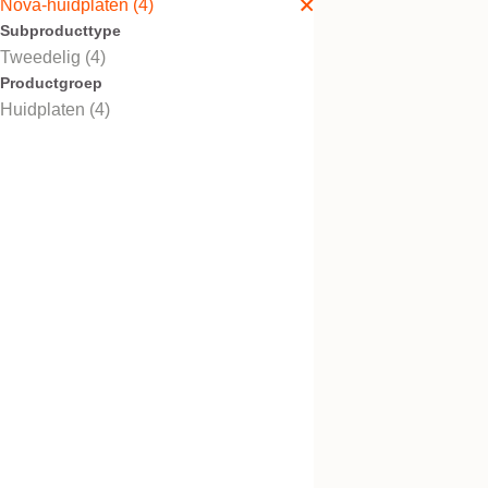
Nova-huidplaten (4)
Subproducttype
Tweedelig (4)
Productgroep
Nova™ 2 GX conve
Huidplaten (4)
2-delig huidplaat,
knipbaar/voorgestanst
Nova™ 2 GX vlak
2-delig huidplaat,