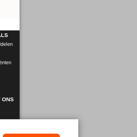
ALS
ddelen
ënten
 ONS