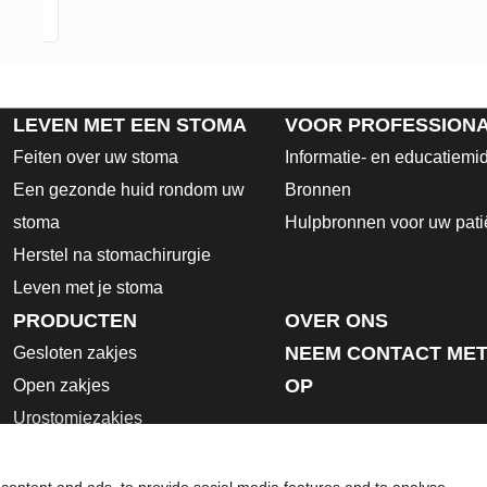
LEVEN MET EEN STOMA
VOOR PROFESSION
Feiten over uw stoma
Informatie- en educatiemi
Een gezonde huid rondom uw
Bronnen
stoma
Hulpbronnen voor uw pati
Herstel na stomachirurgie
Leven met je stoma
PRODUCTEN
OVER ONS
NEEM CONTACT MET
Gesloten zakjes
OP
Open zakjes
Urostomiezakjes
Huidplaten
Hulpmiddelen