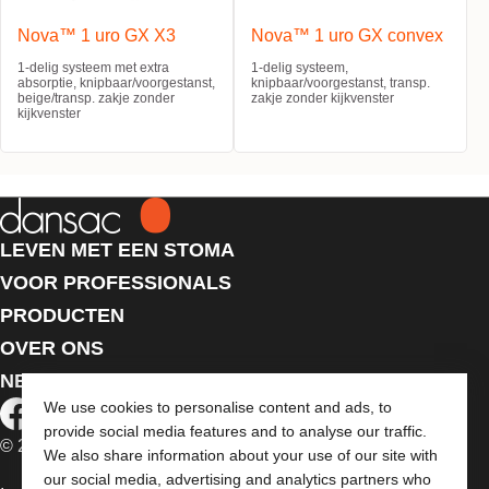
Nova™ 1 uro GX X3
Nova™ 1 uro GX convex
1-delig systeem met extra
1-delig systeem,
absorptie, knipbaar/voorgestanst,
knipbaar/voorgestanst, transp.
beige/transp. zakje zonder
zakje zonder kijkvenster
kijkvenster
LEVEN MET EEN STOMA
VOOR PROFESSIONALS
PRODUCTEN
OVER ONS
NEEM CONTACT MET ONS OP
We use cookies to personalise content and ads, to
provide social media features and to analyse our traffic.
© 2026 Dansac A/S. Alle rechten voorbehouden.
We also share information about your use of our site with
our social media, advertising and analytics partners who