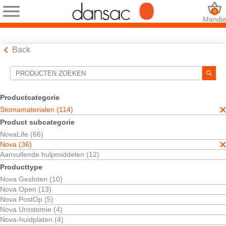
0
Mandj
Back
Hulpmiddelen voor zoekopdrachten
Uw selecties:
Productcategorie
Stomamaterialen
Stomamaterialen (114)
Nova
Product subcategorie
Urostomy Pouches
NovaLife (66)
Uw selectie komt overeen met
4
resultaten
Nova (36)
Sorteren op:
Aanvullende hulpmiddelen (12)
Producttype
Nova Gesloten (10)
Nova Open (13)
Nova PostOp (5)
Nova Urostomie (4)
Nova-huidplaten (4)