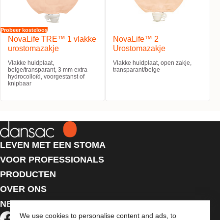
Probeer kosteloos
NovaLife TRE™ 1 vlakke
NovaLife™ 2
urostomazakje
Urostomazakje
Vlakke huidplaat,
Vlakke huidplaat, open zakje,
beige/transparant, 3 mm extra
transparant/beige
hydrocolloïd, voorgestanst of
knipbaar
LEVEN MET EEN STOMA
VOOR PROFESSIONALS
PRODUCTEN
OVER ONS
NEEM CONTACT MET ONS OP
We use cookies to personalise content and ads, to