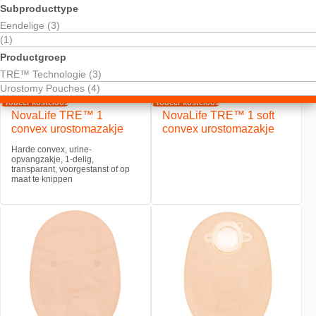
Subproducttype
Eendelige (3)
(1)
Productgroep
TRE™ Technologie (3)
Urostomy Pouches (4)
Probeer kosteloos
Probeer kosteloos
NovaLife TRE™ 1
NovaLife TRE™ 1 soft
convex urostomazakje
convex urostomazakje
Harde convex, urine-
opvangzakje, 1-delig,
transparant, voorgestanst of op
maat te knippen