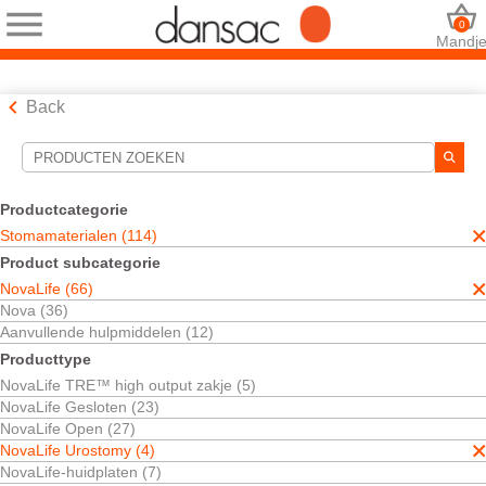
0
Mandj
Back
Hulpmiddelen voor zoekopdrachten
Uw selecties:
Productcategorie
Stomamaterialen
Stomamaterialen (114)
NovaLife
Product subcategorie
NovaLife Urostomy
NovaLife (66)
Uw selectie komt overeen met
4
resultaten
Nova (36)
Sorteren op:
Aanvullende hulpmiddelen (12)
Producttype
NovaLife TRE™ high output zakje (5)
NovaLife Gesloten (23)
NovaLife Open (27)
NovaLife Urostomy (4)
NovaLife-huidplaten (7)