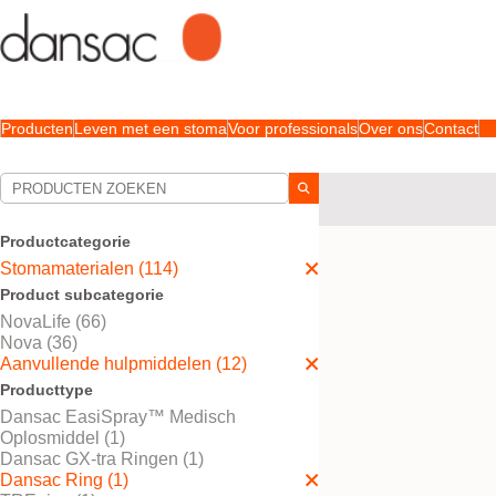
Producten
Leven met een stoma
Voor professionals
Over ons
Contact
Uw selecties:
Stomamaterialen
Aanv
Productcategorie
Uw selectie komt overe
Stomamaterialen (114)
Product subcategorie
NovaLife (66)
Nova (36)
Aanvullende hulpmiddelen (12)
Producttype
Dansac EasiSpray™ Medisch
Oplosmiddel (1)
Dansac GX-tra Ringen (1)
Dansac Ring (1)