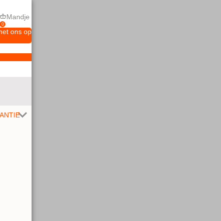
Mandje
0
met ons op