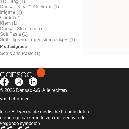
TRE ring (1)
Dansac X-tra™ Kleefrand (1)
Irrigatie (1)
Gordel (2)
Klem (1)
Dansac Ring
Dansac Skin Lotion (1)
Soft Pasta (1)
Extra bescherming tegen
lekkage, decentrale start
Soft Clips voor open stomazakjes (1)
Productgroep
Seals and Paste (1)
© 2026 Dansac A/S. Alle rechten
voorbehouden.
In de EU verkochte medische hulpmiddelen
dienen gemarkeerd te zijn met een van de
volgende symbolen