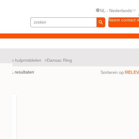
NL - Nederlands
Neem contact 
ullende hulpmiddelen
Dansac Ring
en met
1
resultaten
Sorteren op: