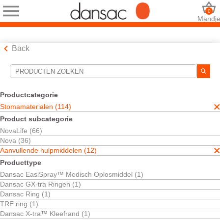
0
Mandj
Back
Hulpmiddelen voor zoekopdrachten
Uw selecties:
Productcategorie
Stomamaterialen
Stomamaterialen (114)
Aanvullende hulpmiddelen
Product subcategorie
Soft Clips voor open stomazakjes
NovaLife (66)
Uw selectie komt overeen met
1
resultaten
Nova (36)
Sorteren op:
Aanvullende hulpmiddelen (12)
Producttype
Dansac EasiSpray™ Medisch Oplosmiddel (1)
Dansac GX-tra Ringen (1)
Dansac Ring (1)
TRE ring (1)
Dansac X-tra™ Kleefrand (1)