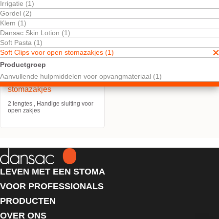
Irrigatie (1)
Gordel (2)
Klem (1)
Dansac Skin Lotion (1)
Soft Pasta (1)
Soft Clips voor open stomazakjes (1)
Productgroep
Aanvullende hulpmiddelen voor opvangmateriaal (1)
Soft Clips voor open
stomazakjes
2 lengtes , Handige sluiting voor
open zakjes
LEVEN MET EEN STOMA
VOOR PROFESSIONALS
PRODUCTEN
OVER ONS