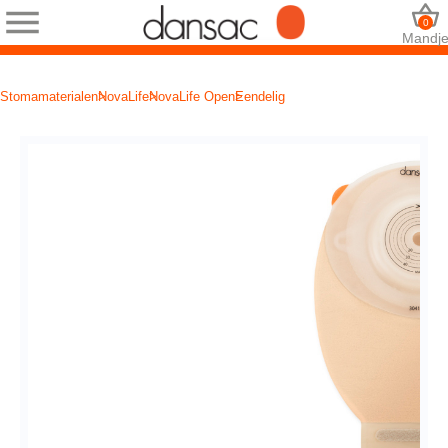
0
Mandj
Stomamaterialen
NovaLife
NovaLife Open
Eendelig