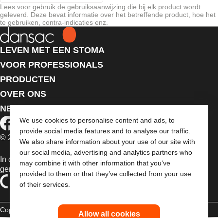
Lees voor gebruik de gebruiksaanwijzing die bij elk product wordt
geleverd. Deze bevat informatie over het betreffende product, hoe het
te gebruiken, contra-indicaties enz.
LEVEN MET EEN STOMA
VOOR PROFESSIONALS
PRODUCTEN
OVER ONS
NEEM CONTACT MET ONS OP
We use cookies to personalise content and ads, to
provide social media features and to analyse our traffic.
© 2026 Dansac A/S. Alle rechten voorbehouden.
We also share information about your use of our site with
our social media, advertising and analytics partners who
In de EU verkochte medische hulpmiddelen dienen
may combine it with other information that you’ve
gemarkeerd te zijn met een van de volgende symbolen
provided to them or that they’ve collected from your use
of their services.
Copyrightverklaring
Privacybeleid
Gebruik van cookies
Allow all cookies