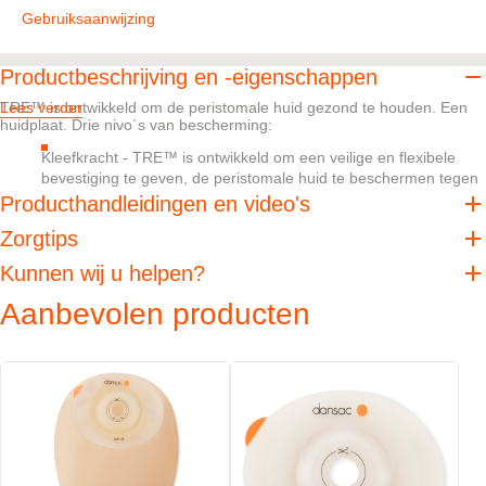
Gebruiksaanwijzing
Productbeschrijving en -eigenschappen
TRE™ is ontwikkeld om de peristomale huid gezond te houden. Een
Lees verder
huidplaat. Drie nivo´s van bescherming:
Kleefkracht - TRE™ is ontwikkeld om een veilige en flexibele
bevestiging te geven, de peristomale huid te beschermen tegen
stoma uitvloed en eenvoudig te verwijderen.
Producthandleidingen en video's
Absorptie - TRE™ is ontwikkeld om overtollig vocht te
Zorgtips
absorberen, zonder dat dit ten koste gaat van de interne of
externe stevigheid van de huidplaat.
Kunnen wij u helpen?
pH balans - Wanneer spijsverterings enzymen in aanraking
Aanbevolen producten
komen met de peristomale huid, helpt pH buffering bij het
creëren van een ongewenst milieu voor spijsverterings
enzymen, hierdoor worden de beschadigende effecten
verminderd.
Wanneer het om uw peristomale huid gaat, bestaat er nooit teveel
bescherming.
De producten met de TRE™-technologie hebben een
officiële dermatologische erkenning ontvangen van de Skin