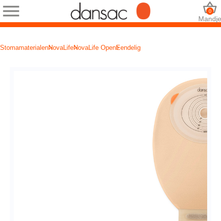
0
Mandj
Stomamaterialen
NovaLife
NovaLife Open
Eendelig