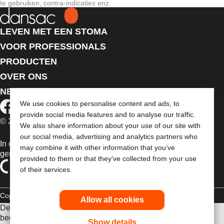
te gebruiken, contra-indicaties enz.
LEVEN MET EEN STOMA
VOOR PROFESSIONALS
PRODUCTEN
OVER ONS
NEEM CONTACT MET ONS OP
We use cookies to personalise content and ads, to
provide social media features and to analyse our traffic.
© 2026 Dansac A/S. Alle rechten voorbehouden.
We also share information about your use of our site with
our social media, advertising and analytics partners who
In de EU verkochte medische hulpmiddelen dienen
may combine it with other information that you’ve
gemarkeerd te zijn met een van de volgende symbolen
provided to them or that they’ve collected from your use
of their services.
Copyrightverklaring
Privacybeleid
Gebruik van cookies
Allow all cookies
De verstrekte informatie is geen medisch advies en is niet
bedoeld als vervanging voor het advies van uw eigen arts of
Show details