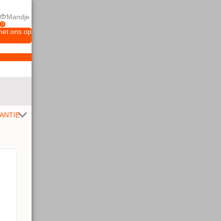
Mandje
0
met ons op