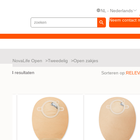
NL - Nederlands
Neem contact 
Life
NovaLife Open
Tweedelig
Open zakjes
en met
3
resultaten
Sorteren op: