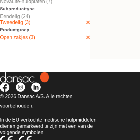
NovaLife-huidplaten (7)
Subproducttype
Eendelig (24)
Tweedelig (3)
Probeer kosteloos
NovaLife™ 2 Open 
Productgroep
Open zakjes (3)
Vlakke huidplaat, 2-delig,
transparant of beige zakje
© 2026 Dansac A/S. Alle rechten
voorbehouden.
In de EU verkochte medische hulpmiddelen
dienen gemarkeerd te zijn met een van de
volgende symbolen