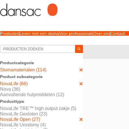
Producten
Leven met een stoma
Voor professionals
Over ons
Contact
Uw selecties:
Stomamaterialen
Nova
Productcategorie
Uw selectie komt overe
Stomamaterialen (114)
Product subcategorie
NovaLife (66)
Nova (36)
Aanvullende hulpmiddelen (12)
Producttype
NovaLife TRE™ high output zakje (5)
NovaLife Gesloten (23)
NovaLife Open (27)
NovaLife Urostomy (4)