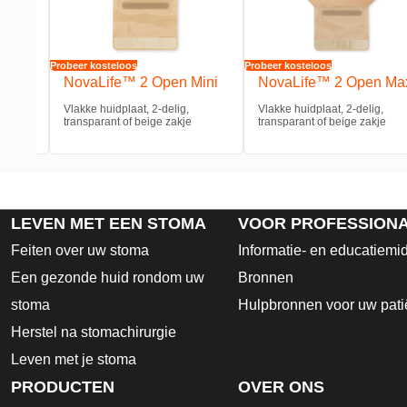
Probeer kosteloos
Probeer kosteloos
Midi
NovaLife™ 2 Open Mini
NovaLife™ 2 Open Ma
Vlakke huidplaat, 2-delig,
Vlakke huidplaat, 2-delig,
transparant of beige zakje
transparant of beige zakje
LEVEN MET EEN STOMA
VOOR PROFESSION
Feiten over uw stoma
Informatie- en educatiemi
Een gezonde huid rondom uw
Bronnen
stoma
Hulpbronnen voor uw pati
Herstel na stomachirurgie
Leven met je stoma
PRODUCTEN
OVER ONS