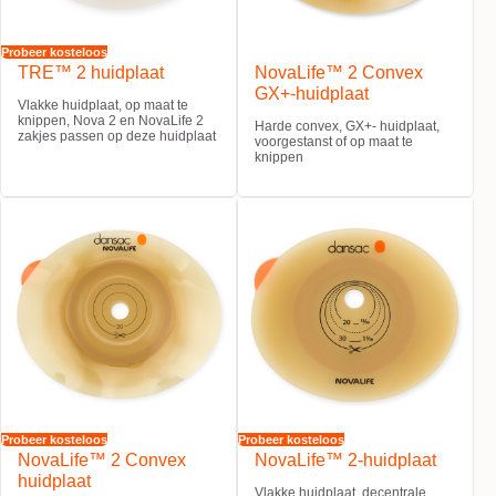
Probeer kosteloos
TRE™ 2 huidplaat
NovaLife™ 2 Convex
GX+-huidplaat
Vlakke huidplaat, op maat te
knippen, Nova 2 en NovaLife 2
Harde convex, GX+- huidplaat,
zakjes passen op deze huidplaat
voorgestanst of op maat te
knippen
Probeer kosteloos
Probeer kosteloos
NovaLife™ 2 Convex
NovaLife™ 2-huidplaat
huidplaat
Vlakke huidplaat, decentrale