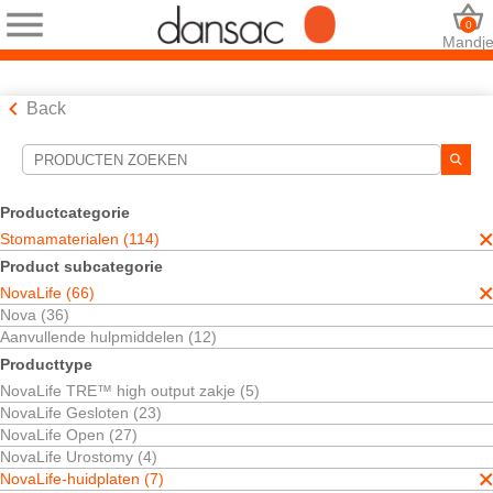
0
Mandj
Back
Hulpmiddelen voor zoekopdrachten
Uw selecties:
Productcategorie
Stomamaterialen
Stomamaterialen (114)
NovaLife
Product subcategorie
NovaLife-huidplaten
NovaLife (66)
Uw selectie komt overeen met
7
resultaten
Nova (36)
Sorteren op:
Aanvullende hulpmiddelen (12)
Producttype
NovaLife TRE™ high output zakje (5)
NovaLife Gesloten (23)
NovaLife Open (27)
NovaLife Urostomy (4)
NovaLife-huidplaten (7)