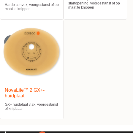
startopening, voorgestanst of op
Harde convex, voorgestanst of op
maat te knippen
maat te knippen
NovaLife™ 2 GX+-
huidplaat
GX+ huidplaat vlak, voorgestanst
of knipbaar