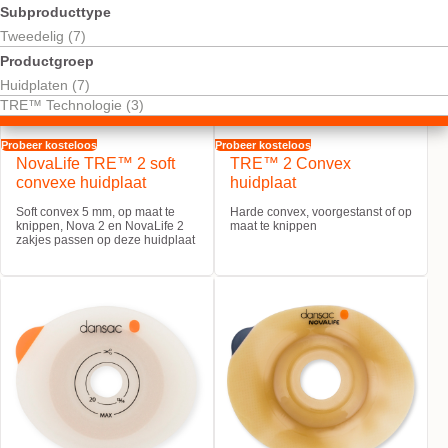
Subproducttype
Tweedelig (7)
Productgroep
Huidplaten (7)
TRE™ Technologie (3)
Probeer kosteloos
Probeer kosteloos
NovaLife TRE™ 2 soft
TRE™ 2 Convex
convexe huidplaat
huidplaat
Soft convex 5 mm, op maat te
Harde convex, voorgestanst of op
knippen, Nova 2 en NovaLife 2
maat te knippen
zakjes passen op deze huidplaat