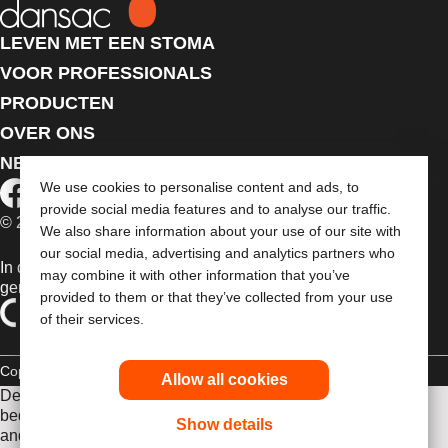
LEVEN MET EEN STOMA
VOOR PROFESSIONALS
PRODUCTEN
OVER ONS
NEEM CONTACT MET ONS OP
We use cookies to personalise content and ads, to
provide social media features and to analyse our traffic.
© 2026 Dansac A/S. Alle rechten voorbehouden.
We also share information about your use of our site with
our social media, advertising and analytics partners who
In de EU verkochte medische hulpmiddelen dienen
may combine it with other information that you’ve
gemarkeerd te zijn met een van de volgende symbolen
provided to them or that they’ve collected from your use
of their services.
Copyrightverklaring
Privacybeleid
Gebruik van cookies
Allow all cookies
De verstrekte informatie is geen medisch advies en is niet
bedoeld als vervanging voor het advies van uw eigen arts of
Show details
andere zorgverlener.