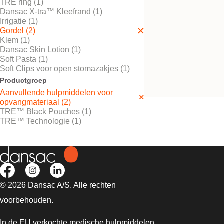
TRE ring (1)
Dansac X-tra™ Kleefrand (1)
Irrigatie (1)
Gordel (2)
Klem (1)
Probeer kosteloos
Dansac Skin Lotion (1)
Gordel – zwart
Soft Pasta (1)
Soft Clips voor open stomazakjes (1)
Productgroep
Aanvullende hulpmiddelen voor
opvangmateriaal (2)
TRE™ Black Pouches (1)
TRE™ Technologie (1)
© 2026 Dansac A/S. Alle rechten
voorbehouden.
In de EU verkochte medische hulpmiddelen