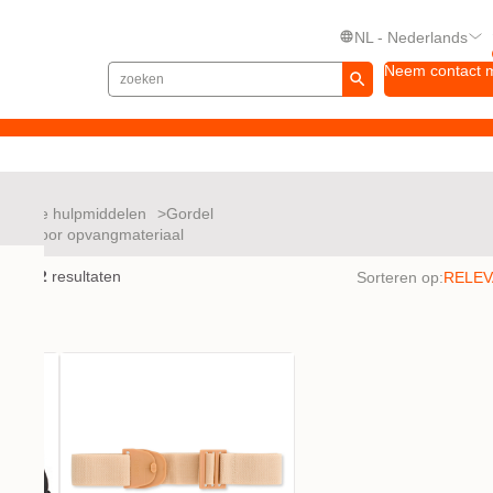
NL - Nederlands
Neem contact 
ullende hulpmiddelen
Gordel
elen voor opvangmateriaal
en met
2
resultaten
Sorteren op: