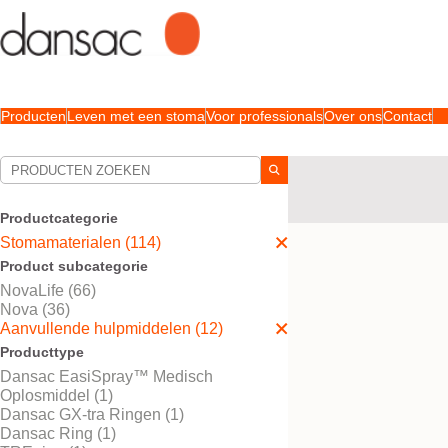
Producten
Leven met een stoma
Voor professionals
Over ons
Contact
Uw selecties:
Stomamaterialen
Aanv
Aanvullende hulpmidd
Productcategorie
Stomamaterialen (114)
Uw selectie komt overe
Product subcategorie
NovaLife (66)
Nova (36)
Aanvullende hulpmiddelen (12)
Producttype
Dansac EasiSpray™ Medisch
Oplosmiddel (1)
Dansac GX-tra Ringen (1)
Dansac Ring (1)