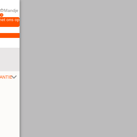
Mandje
0
met ons op