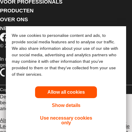
VOOR PROFESSIONALS
PRODUCTEN
OVER ONS
NEEM CONTACT MET ONS OP
We use cookies to personalise content and ads, to
provide social media features and to analyse our traffic.
© 2026 Dansac A/S. Alle rechten voorbehouden.
We also share information about your use of our site with
our social media, advertising and analytics partners who
In de EU verkochte medische hulpmiddelen dienen
may combine it with other information that you’ve
gemarkeerd te zijn met een van de volgende symbolen
provided to them or that they’ve collected from your use
of their services.
Copyrightverklaring
Privacybeleid
Gebruik van cookies
Allow all cookies
De verstrekte informatie is geen medisch advies en is niet
bedoeld als vervanging voor het advies van uw eigen arts of
Show details
andere zorgverlener.
Use necessary cookies
Als u een medische noodsituatie ervaart, schakel een arts in.
only
Lees voor gebruik goed de gebruiksaanwijzing voor informatie