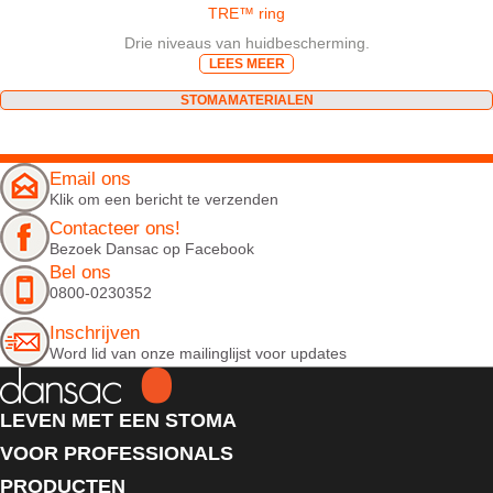
TRE™ ring
Drie niveaus van huidbescherming.
LEES MEER
STOMAMATERIALEN
Email ons
Klik om een bericht te verzenden
Contacteer ons!
Bezoek Dansac op Facebook
Bel ons
0800-0230352
Inschrijven
Word lid van onze mailinglijst voor updates
LEVEN MET EEN STOMA
VOOR PROFESSIONALS
PRODUCTEN